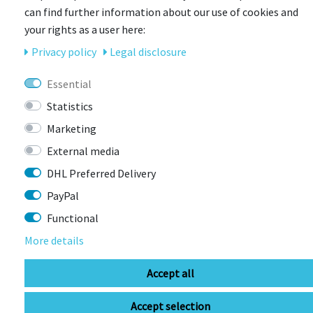
SPEEDairo 2 Rennrad-Fahrradhelm
can find further information about our use of cookies and
aufwändige Doppelschalen-Konstruktion für mehr
your rights as a user here:
Sicherheit
Privacy policy
Legal disclosure
verbesserte Belüftung für Wärmeabtransport
Essential
hervorragende Passform durch AIRfit Technik
Statistics
beste Aerodynamik
Marketing
External media
überarbeitetes Design
DHL Preferred Delivery
Casco-Loc zum einhändigen Verschließen und Öffnen
PayPal
Insektenschutz
Functional
unterschiedliche Größen für perfekte Passform
More details
Accept all
Accept selection