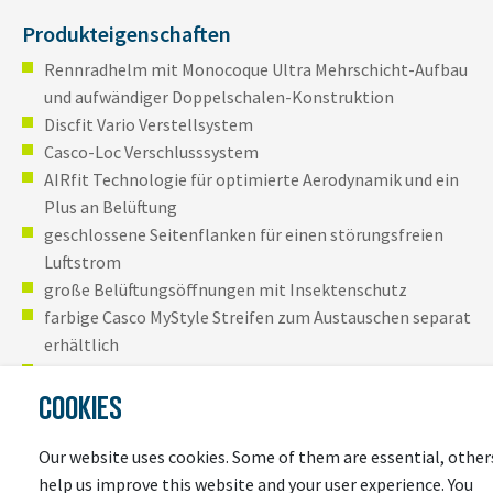
Produkteigenschaften
Rennradhelm mit Monocoque Ultra Mehrschicht-Aufbau
und aufwändiger Doppelschalen-Konstruktion
Discfit Vario Verstellsystem
Casco-Loc Verschlusssystem
AIRfit Technologie für optimierte Aerodynamik und ein
Plus an Belüftung
geschlossene Seitenflanken für einen störungsfreien
Luftstrom
große Belüftungsöffnungen mit Insektenschutz
farbige Casco MyStyle Streifen zum Austauschen separat
erhältlich
in mehreren Schalengrößen erhältlich für eine optimale
Passform
COOKIES
zertifiziert nach Prüfnorm EN 1078
Our website uses cookies. Some of them are essential, other
Komfort- und Sicherheitsmerkmale des CASCO
help us improve this website and your user experience. You