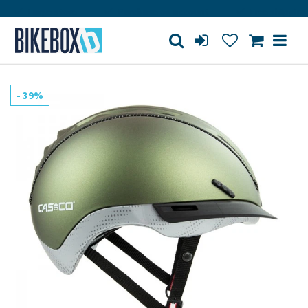
Large store
Purchase on account
Free shipping fr
- 39%