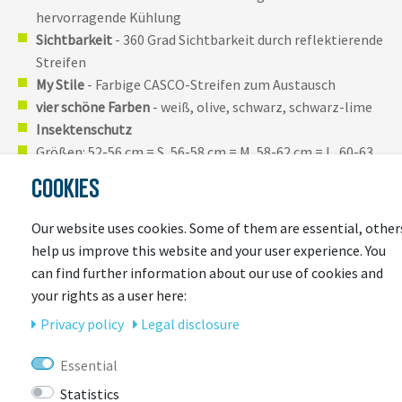
hervorragende Kühlung
Sichtbarkeit
- 360 Grad Sichtbarkeit durch reflektierende
Streifen
My Stile
- Farbige CASCO-Streifen zum Austausch
vier schöne Farben
- weiß, olive, schwarz, schwarz-lime
Insektenschutz
Größen: 52-56 cm = S, 56-58 cm = M, 58-62 cm = L, 60-63
CM = XL
COOKIES
Komfort- und Sicherheitsmerkmale des CASCO
Our website uses cookies. Some of them are essential, other
Roadster Fahrradhelm:
help us improve this website and your user experience. You
mehrschichtiger Aufbau
can find further information about our use of cookies and
your rights as a user here:
Casco-Loc zum Einstellen
Privacy policy
Legal disclosure
My Stile - individueller Look
Essential
reflektierende Streifen
Statistics
vier Farben