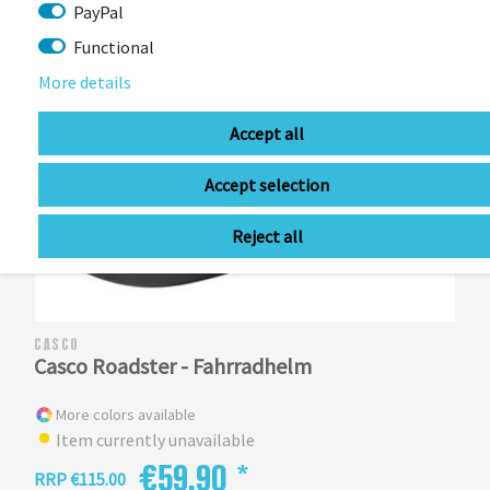
PayPal
Functional
More details
Accept all
Accept selection
Reject all
CASCO
Casco Roadster - Fahrradhelm
More colors available
Item currently unavailable
€59.90 *
RRP €115.00