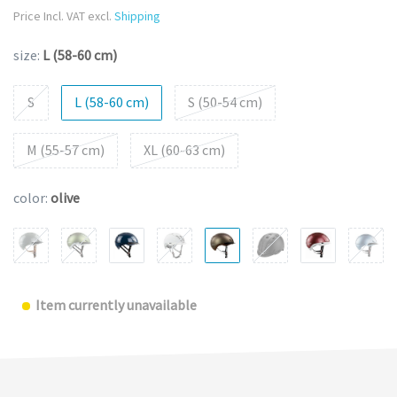
Price Incl. VAT excl.
Shipping
size:
L (58-60 cm)
S
L (58-60 cm)
S (50-54 cm)
M (55-57 cm)
XL (60-63 cm)
color:
olive
Item currently unavailable