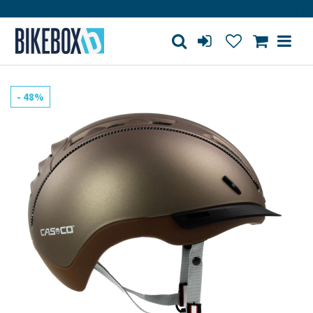
Purchase on account
Free shipping from 150€ in DE (ex
- 48%