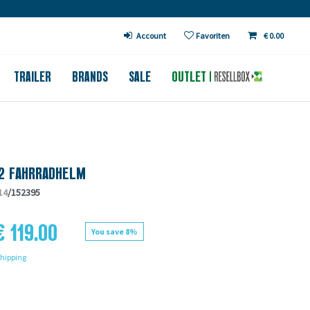
€ in DE (except bicycles)
Account
Favoriten
€ 0.00
TRAILER
BRANDS
SALE
OUTLET
 2 FAHRRADHELM
14
/152395
€ 119.00
You save 8%
hipping