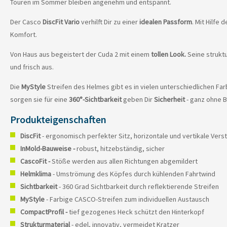
Touren im Sommer bleiben angenehm und entspannt.
Der Casco
DiscFit Vario
verhilft Dir zu einer
idealen Passform
. Mit Hilfe
Komfort.
Von Haus aus begeistert der Cuda 2 mit einem
tollen Look.
Seine struktu
und frisch aus.
Die
MyStyle
Streifen des Helmes gibt es in vielen unterschiedlichen Far
sorgen sie für eine
360°-Sichtbarkeit
geben Dir
Sicherheit
- ganz ohne B
Produkteigenschaften
DiscFit
- ergonomisch perfekter Sitz, horizontale und vertikale Verst
InMold-Bauweise -
robust, hitzebständig, sicher
CascoFit -
Stöße werden aus allen Richtungen abgemildert
Helmklima
- Umströmung des Köpfes durch kühlenden Fahrtwind
Sichtbarkeit
- 360 Grad Sichtbarkeit durch reflektierende Streifen
MyStyle
- Farbige CASCO-Streifen zum individuellen Austausch
CompactProfil -
tief gezogenes Heck schützt den Hinterkopf
Strukturmaterial
- edel, innovativ, vermeidet Kratzer