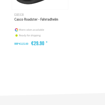
CASCO
Casco Roadster - Fahrradhelm
More colors available
Ready for shipping
€29.90 *
RRP €115.00