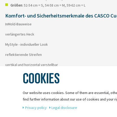
Größen
: 52-54 cm = S, 54-58 cm = M, 59-62 cm = L
Komfort- und Sicherheitsmerkmale des CASCO Cu
InMold-Bauweise
verlängertes Heck
MyStyle - individueller Look
reflektierende Streifen
vertikal und horizontal verstellbar
COOKIES
tolles, besonderes Design
Kühlung durch Fahrtwind
Our website uses cookies. Some of them are essential, othe
find further information about our use of cookies and your ri
Privacy policy
Legal disclosure