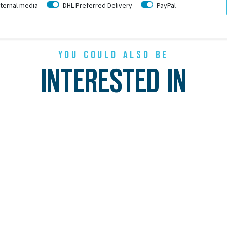
ternal media
DHL Preferred Delivery
PayPal
YOU COULD ALSO BE
INTERESTED IN