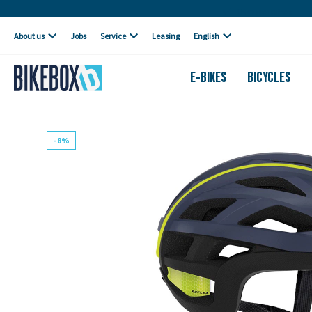
Own workshop
About us
Jobs
Service
Leasing
English
E-BIKES
BICYCLES
- 8%