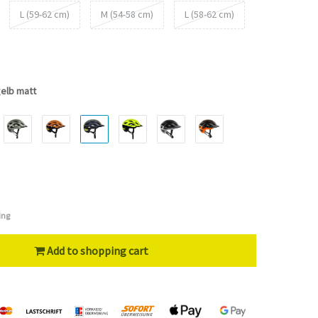
L (59-62 cm)
M (54-58 cm)
L (58-62 cm)
elb matt
ing
Add to shopping cart