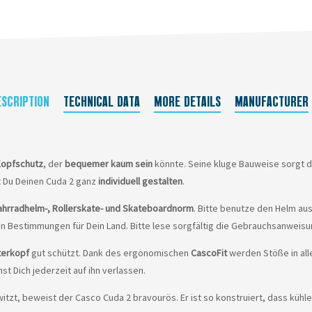
ESCRIPTION
TECHNICAL DATA
MORE DETAILS
MANUFACTURER
Kopfschutz
, der
bequemer kaum sein
könnte. Seine kluge Bauweise sorgt d
t Du Deinen Cuda 2 ganz
individuell gestalten
.
 Fahrradhelm-, Rollerskate- und Skateboardnorm
. Bitte benutze den Helm au
n Bestimmungen für Dein Land. Bitte lese sorgfältig die Gebrauchsanweisu
terkopf
gut schützt. Dank des ergonomischen
CascoFit
werden Stöße in all
st Dich jederzeit auf ihn verlassen.
hwitzt, beweist der Casco Cuda 2 bravourös. Er ist so konstruiert, dass k