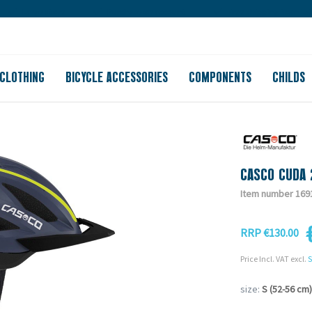
Large store
Purchase on account
Free shipping from 150
CLOTHING
BICYCLE ACCESSORIES
COMPONENTS
CHILDS
CASCO CUDA
Item number 169
RRP €130.00
Price Incl. VAT excl.
S
size:
S (52-56 cm)