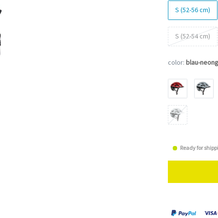
S (52-56 cm)
S (52-54 cm)
color:
blau-neong
Ready for shipp