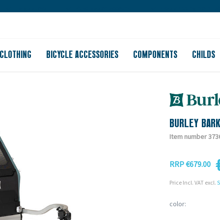
Large store
Purchase on account
Free shipping from 150
CLOTHING
BICYCLE ACCESSORIES
COMPONENTS
CHILDS
BURLEY BAR
Item number 373
RRP €679.00
Price Incl. VAT excl.
S
color: