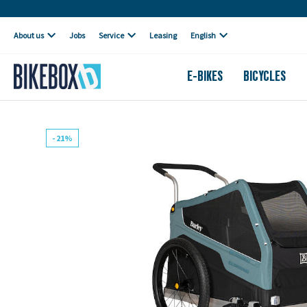
Own workshop
About us
Jobs
Service
Leasing
English
E-BIKES
BICYCLES
- 21%