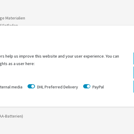
ige Materialien
d Entladen
ANGER Bag
rs help us improve this website and your user experience. You can
ghts as a user here:
d der Anhänger aufrecht stehen bleibt
ternal media
DHL Preferred Delivery
PayPal
AA-Batterien)