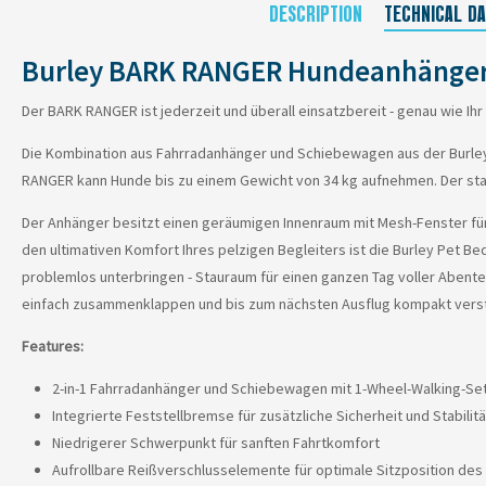
DESCRIPTION
TECHNICAL DA
Burley BARK RANGER Hundeanhänger
Der BARK RANGER ist jederzeit und überall einsatzbereit - genau wie Ihr 
Die Kombination aus Fahrradanhänger und Schiebewagen aus der Burley P
RANGER kann Hunde bis zu einem Gewicht von 34 kg aufnehmen. Der stab
Der Anhänger besitzt einen geräumigen Innenraum mit Mesh-Fenster für 
den ultimativen Komfort Ihres pelzigen Begleiters ist die Burley Pet B
problemlos unterbringen - Stauraum für einen ganzen Tag voller Abent
einfach zusammenklappen und bis zum nächsten Ausflug kompakt vers
Features:
2-in-1 Fahrradanhänger und Schiebewagen mit 1-Wheel-Walking-Se
Integrierte Feststellbremse für zusätzliche Sicherheit und Stabilität
Niedrigerer Schwerpunkt für sanften Fahrtkomfort
Aufrollbare Reißverschlusselemente für optimale Sitzposition des