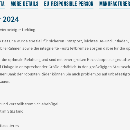
TA
MORE DETAILS
EU-RESPONSIBLE PERSON
MANUFACTURER
 2024
vierbeiniger Liebling.
et Line wurde speziell für sicheren Transport, leichtes Be- und Entladen, 
ile Rahmen sowie die integrierte Feststellbremse sorgen dabei für die op
die optimale Belüftung und sind mit einer großen Heckklappe ausgestattet,
ed-Einlage in entsprechender Größe erhältlich. In den großzügigen Stautasc
euer! Dank der robusten Räder können Sie auch problemlos auf unbefestig
tauen.
t und verstellbarem Schiebebügel
 im Stillstand
 Haustieres