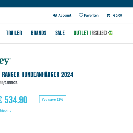
€ in DE (except bicycles)
Account
Favoriten
€ 0.00
TRAILER
BRANDS
SALE
OUTLET
K RANGER HUNDEANHÄNGER 2024
69
/195502
€ 534.90
You save 21%
hipping