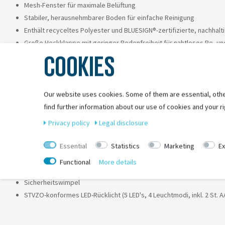
Mesh-Fenster für maximale Belüftung
Stabiler, herausnehmbarer Boden für einfache Reinigung
Enthält recyceltes Polyester und BLUESIGN®-zertifizierte, nachhalt
Große Heckklappe mit geringer Bodenfreiheit für nahtloses Be- un
COOKIES
Leicht zusammenklappbar für kompakte Lagerung und Transport
Geräumiger Innenraum ohne Haken oder scharfe Kanten
Befestigungspunkte für Packtasche Pet Trailer Pouch und BARK R
Räder mit Push Button-System zum schnellen Abnehmen
Our website uses cookies. Some of them are essential, othe
Stabiler Aluminiumrahmen
find further information about our use of cookies and your ri
Flex Connector ermöglicht flaches Ablegen des Fahrrades, währen
Privacy policy
Legal disclosure
Im Lieferumfang enthalten:
Essential
Statistics
Marketing
Ex
Walking-Set 1-Wheel Stroller
Functional
More details
Deichsel mit Kupplung
Sicherheitswimpel
STVZO-konformes LED-Rücklicht (5 LED's, 4 Leuchtmodi, inkl. 2 St. A