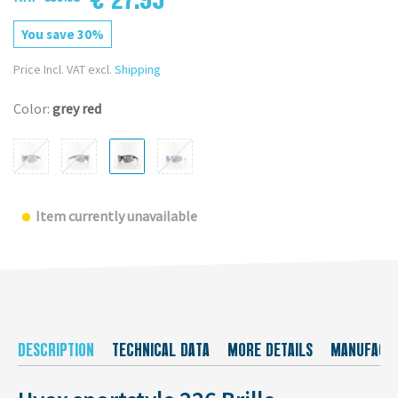
You save 30%
Price Incl. VAT excl.
Shipping
Color:
grey red
Item currently unavailable
DESCRIPTION
TECHNICAL DATA
MORE DETAILS
MANUFACT