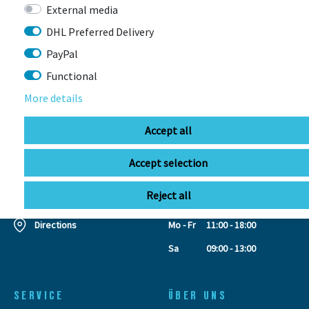
External media
CONTACT
DHL Preferred Delivery
PayPal
BIKEBOX GmbH
0741 206770-00
Functional
Stuttgarter Str. 72 78628 Rottweil-
More details
Neufra
Accept all
info@bikebox-shop.de
Accept selection
OPENING HOURS
Reject all
Directions
Mo - Fr
11:00 - 18:00
Sa
09:00 - 13:00
SERVICE
ÜBER UNS