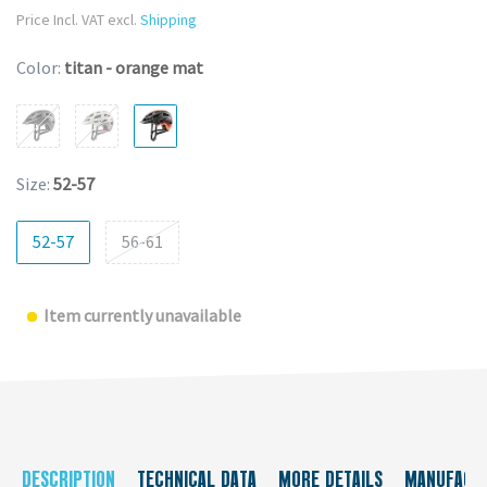
Price Incl. VAT excl.
Shipping
Color:
titan - orange mat
Size:
52-57
52-57
56-61
Item currently unavailable
DESCRIPTION
TECHNICAL DATA
MORE DETAILS
MANUFACT