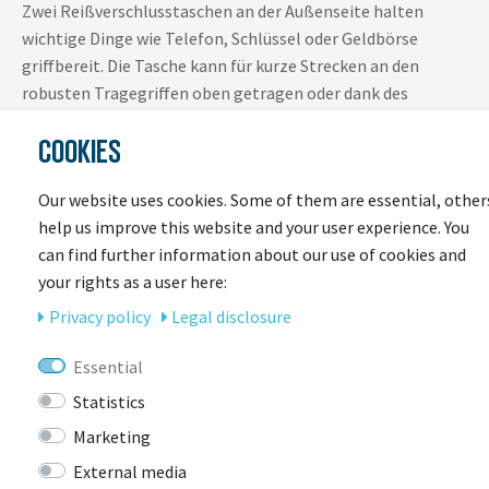
Zwei Reißverschlusstaschen an der Außenseite halten
wichtige Dinge wie Telefon, Schlüssel oder Geldbörse
griffbereit. Die Tasche kann für kurze Strecken an den
robusten Tragegriffen oben getragen oder dank des
abnehmbaren, bequem gepolsterten Schultergurts
COOKIES
unterwegs über die Schulter gehängt werden.
Our website uses cookies. Some of them are essential, other
Highlights
help us improve this website and your user experience. You
Strapazierfähige Griffe
can find further information about our use of cookies and
Zwei Außentaschen mit Reißverschluss
your rights as a user here:
Abnehmbarer, gepolsterter Schulterriemen
Privacy policy
Legal disclosure
Geräumiges Hauptfach mit zwei kleinen Fächern innen
Wasser- und Schmutzabweisendes PVC- und PFC-freies
Essential
TPU-Material
Statistics
Marketing
External media