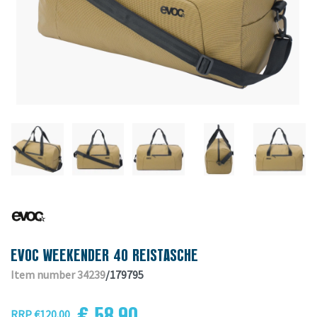
EVOC WEEKENDER 40 REISTASCHE
Item number 34239
/179795
€ 58.90
RRP €120.00