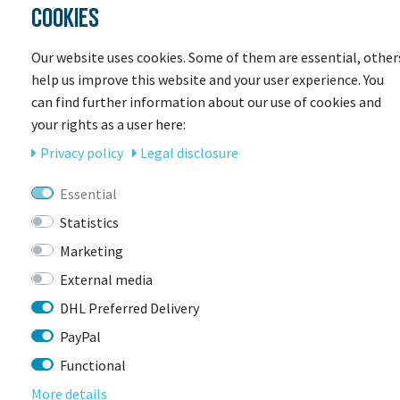
COOKIES
Organizer in aufgesetzter Fronttasche
gepolstertes Einsteckfach für Tablet-PC's
Schlüsselhalter
Our website uses cookies. Some of them are essential, other
seitliche Außentaschen
help us improve this website and your user experience. You
reflektierendes Band für bessere Sichtbarkeit und
can find further information about our use of cookies and
Fixiermöglichkeit
your rights as a user here:
Privacy policy
Legal disclosure
Essential
Statistics
Marketing
External media
LAST
DHL Preferred Delivery
SEEN
PayPal
Functional
More details