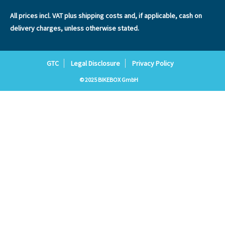
All prices incl. VAT plus
shipping costs
and, if applicable, cash on
delivery charges, unless otherwise stated.
GTC
Legal Disclosure
Privacy Policy
© 2025 BIKEBOX GmbH