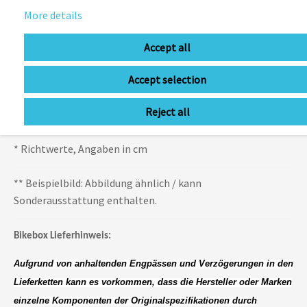
51
167-172
More details
53
173-179
Accept all
55
180-185
Accept selection
57
186-191
Reject all
60
192-207
* Richtwerte, Angaben in cm
** Beispielbild: Abbildung ähnlich / kann
Sonderausstattung enthalten.
Bikebox Lieferhinweis:
Aufgrund von anhaltenden Engpässen und Verzögerungen in den
Lieferketten kann es vorkommen, dass die Hersteller oder Marken
einzelne Komponenten der Originalspezifikationen durch