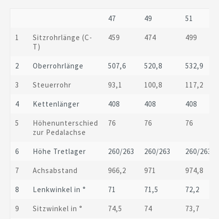
47
49
51
1
Sitzrohrlänge (C-
459
474
499
T)
2
Oberrohrlänge
507,6
520,8
532,9
3
Steuerrohr
93,1
100,8
117,2
4
Kettenlänger
408
408
408
5
Höhenunterschied
76
76
76
zur Pedalachse
6
Höhe Tretlager
260/263
260/263
260/263
7
Achsabstand
966,2
971
974,8
8
Lenkwinkel in °
71
71,5
72,2
9
Sitzwinkel in °
74,5
74
73,7