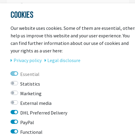
10
Überstandshöhe
-
-
-
COOKIES
11
Überstandshöhe
720
731,5
753,1
(28-622)
Our website uses cookies. Some of them are essential, other
12
Reach
370
376
380
help us improve this website and your user experience. You
can find further information about our use of cookies and
13
Stack
496
505
523
your rights as a user here:
14
Gabellänge
370
370
370
Privacy policy
Legal disclosure
15
Trail
64,9/66
61,8/62,8
57,5/58,4
Essential
Statistics
Größentabelle
Marketing
External media
Größe
Höhe
DHL Preferred Delivery
47
155-160
PayPal
49
160-166
Functional