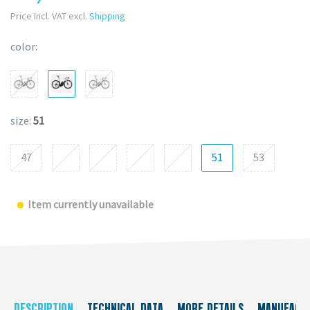
Price Incl. VAT excl.
Shipping
color:
size:
51
47
51
53
Item currently unavailable
DESCRIPTION
TECHNICAL DATA
MORE DETAILS
MANUFACT