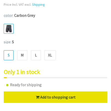
Price Incl. VAT excl.
Shipping
color:
Carbon Grey
size:
S
S
M
L
XL
Only 1 in stock
Ready for shipping
Add to shopping cart