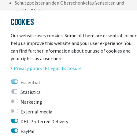
Schutzpolster an den Oberschenkelaußenseiten und
am Steißbein
Elastisches und schnelltrocknendes S.LEISURE™-
COOKIES
Material (20 % energiesparender hergestellt als
vergleichbare Elastan-Stoffe).
Our website uses cookies. Some of them are essential, other
S.Café®-Technologie auf Kaffeesatzbasis neutralisiert
help us improve this website and your user experience. You
unangenehme Gerüche.
can find further information about our use of cookies and
Bequeme Passform mit flachen Nähten und einem
your rights as a user here:
weichem Taillenbund aus Recyclingmaterial
Privacy policy
Legal disclosure
Maschinenwaschbar
Essential
Statistics
Marketing
External media
DHL Preferred Delivery
LAST
PayPal