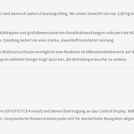
und dennoch äußerst leistungsfähig. Mit einem Gewicht von nur 2,65 kg lie
ühlrippen und großdimensionierten Runddrahtwicklungen reduziert die M2 A
 Zuladung liefert sie eine starke, dauerhaft konstante Leistung.
ie Multisensorfusion ermöglicht eine Reaktion im Millisekundenbereich auf
gverzahntem Design trägt dazu bei, die Betriebsgeräusche zu senken.
rn (GPX/FIT/TCX-Format) und deren Übertragung an das Control Display. Währ
. Gespeicherte Routen können jederzeit für wiederholte Navigation abge