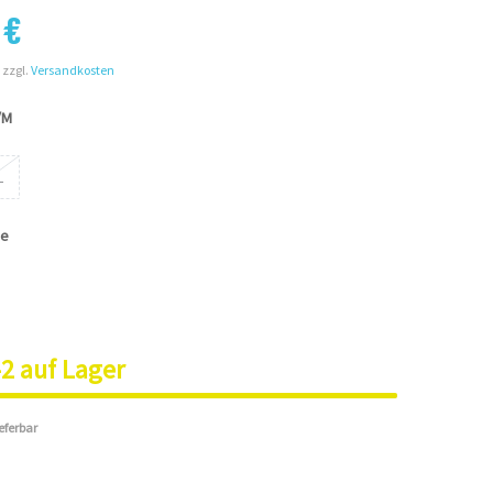
 €
 zzgl.
Versandkosten
/M
L
ge
2 auf Lager
ieferbar