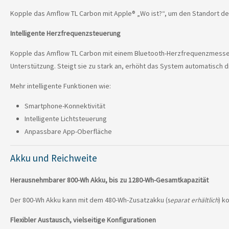
Kopple das Amflow TL Carbon mit Apple® „Wo ist?“, um den Standort de
Intelligente Herzfrequenz­steuerung
Kopple das Amflow TL Carbon mit einem Bluetooth-Herzfrequenzmesser u
Unterstützung. Steigt sie zu stark an, erhöht das System automatisch d
Mehr intelligente Funktionen wie:
Smartphone-Konnektivität
Intelligente Lichtsteuerung
Anpassbare App-Oberfläche
Akku und Reichweite
Herausnehmbarer 800-Wh Akku, bis zu 1280-Wh-Gesamtka­pazität
Der 800-Wh Akku kann mit dem 480-Wh-Zusatzakku
ko
(s
eparat erhältlich
)
Flexibler Austausch, vielseitige Konfigurationen