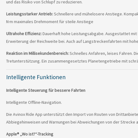
und das Risiko von Schlupf zu reduzieren.
Leistungsstarker Antrieb:
Schnellere und mühelosere Anstiege. Kompakt 
N·m maximales Drehmoment für steile Anstiege
Ultrahohe Effizienz:
Dauerhaft hohe Leistungsabgabe. Ausgestattet mit K
Erweiterung der Reichweite bei. Auch auf Langstreckenfahrten mit hoher
Reaktion im Millisekundenbereich:
Schnelles Anfahren, leises Fahren. D
Tretunterstützung. Ein zusammengesetztes Planetengetriebe mit schrä
Intelligente Funktionen
Intelligente Steuerung für bessere Fahrten
Intelligente Offline-Navigation.
Die Avinox Ride App unterstützt den Import von Routen von Drittanbiete
Abbiegehinweisen und Warnungen bei Abweichungen von der Strecke an
Apple® „Wo ist?“‑Tracking