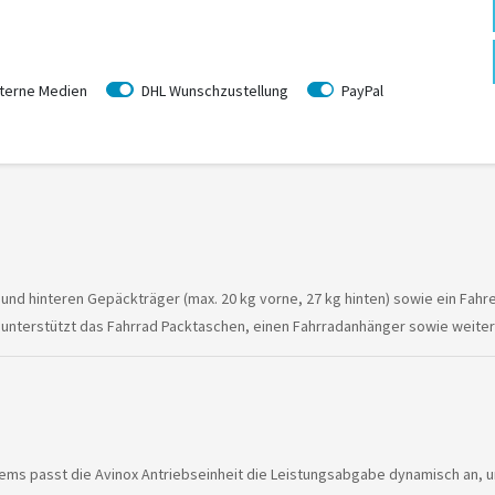
terne Medien
DHL Wunschzustellung
PayPal
nd hinteren Gepäckträger (max. 20 kg vorne, 27 kg hinten) sowie ein Fahr
nterstützt das Fahrrad Packtaschen, einen Fahrradanhänger sowie weite
ems passt die Avinox Antriebseinheit die Leistungsabgabe dynamisch an, um