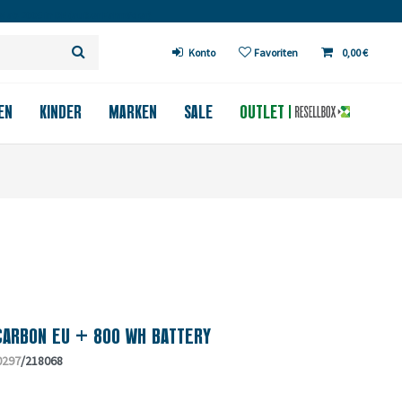
 ab 200€ in DE (außer Fahrräder)
Konto
Favoriten
0,00 €
EN
KINDER
MARKEN
SALE
OUTLET
CARBON EU + 800 WH BATTERY
0297
/218068