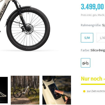
3.499,00
Preis inkl. ges. MwSt.
Rahmengröße:
S
S/M
L/X
Farbe:
Silica-Bei
Nur noch -
zur Zeit nicht l