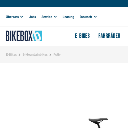
Eigene Werkstatt
Über uns
Jobs
Service
Leasing
Deutsch
E-BIKES
FAHRRÄDER
E-Bikes
E-Mountainbikes
Fully