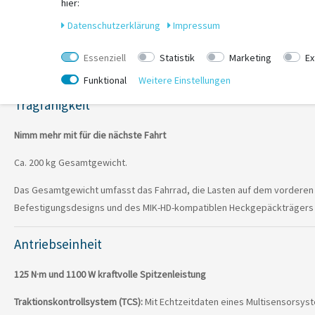
hier:
Daten­schutz­erklärung
Impressum
Essenziell
Statistik
Marketing
Ex
Funktional
Weitere Einstellungen
Tragfähigkeit
Nimm mehr mit für die nächste Fahrt
Ca. 200 kg Gesamtgewicht.
Das Gesamtgewicht umfasst das Fahrrad, die Lasten auf dem vorderen u
Befestigungsdesigns und des MIK-HD-kompatiblen Heckgepäckträgers u
Antriebseinheit
125 N·m und 1100 W kraftvolle Spitzenleistung
Traktionskontroll­system (TCS):
Mit Echtzeitdaten eines Multisensorsyst