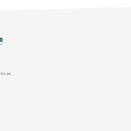
ER
siv an.