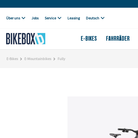
Eigene Werkstatt
Über uns
Jobs
Service
Leasing
Deutsch
E-BIKES
FAHRRÄDER
E-Bikes
E-Mountainbikes
Fully