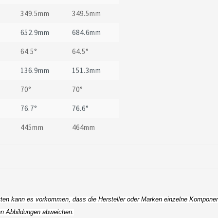
349.5mm
349.5mm
652.9mm
684.6mm
64.5°
64.5°
136.9mm
151.3mm
70°
70°
76.7°
76.6°
445mm
464mm
en kann es vorkommen, dass die Hersteller oder Marken einzelne Komponente
den Abbildungen abweichen.