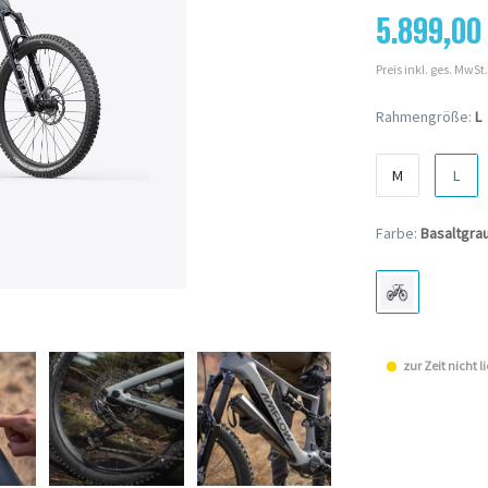
5.899,00
Preis inkl. ges. MwSt.
Rahmengröße:
L
M
L
Farbe:
Basaltgra
zur Zeit nicht l