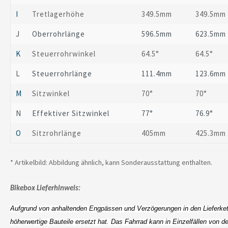
I
Tretlagerhöhe
349.5mm
349.5mm
J
Oberrohrlänge
596.5mm
623.5mm
K
Steuerrohrwinkel
64.5°
64.5°
L
Steuerrohrlänge
111.4mm
123.6mm
M
Sitzwinkel
70°
70°
N
Effektiver Sitzwinkel
77°
76.9°
O
Sitzrohrlänge
405mm
425.3mm
* Artikelbild: Abbildung ähnlich, kann Sonderausstattung enthalten.
Bikebox Lieferhinweis:
Aufgrund von anhaltenden Engpässen und Verzögerungen in den Lieferkett
höherwertige Bauteile ersetzt hat. Das Fahrrad kann in Einzelfällen von 