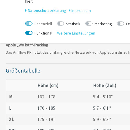
hier:
Daten­schutz­erklärung
Impressum
Essenziell
Statistik
Marketing
Ex
Funktional
Weitere Einstellungen
Apple „Wo ist?“‑Tracking
Das Amflow PR nutzt das umfangreiche Netzwerk von Apple, um dir zu he
Größentabelle
Höhe (cm)
Höhe (Zoll)
M
162 - 178
5'4 - 5'10''
L
170 - 185
5'7 - 6'1''
XL
175 - 191
5'9 - 6'3''