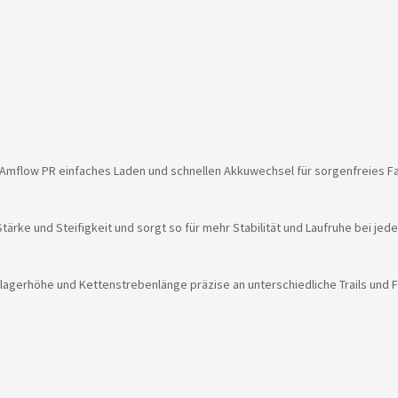
mflow PR einfaches Laden und schnellen Akkuwechsel für sorgenfreies Fa
rke und Steifigkeit und sorgt so für mehr Stabilität und Laufruhe bei jeder
agerhöhe und Kettenstrebenlänge präzise an unterschiedliche Trails und Fa