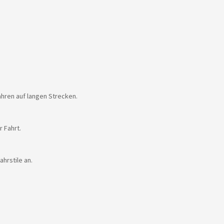
hren auf langen Strecken.
 Fahrt.
hrstile an.