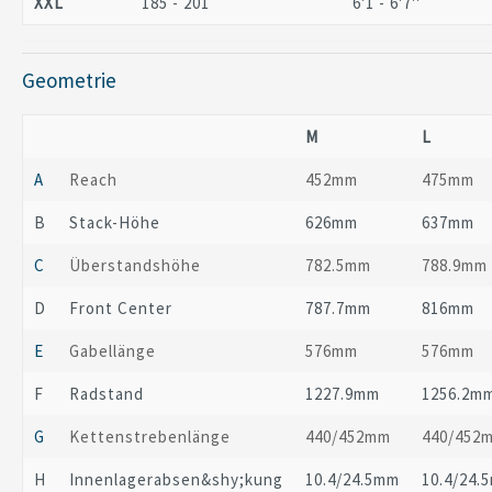
XXL
185 - 201
6'1 - 6'7''
Geometrie
M
L
A
Reach
452mm
475mm
B
Stack-Höhe
626mm
637mm
C
Überstandshöhe
782.5mm
788.9mm
D
Front Center
787.7mm
816mm
E
Gabellänge
576mm
576mm
F
Radstand
1227.9mm
1256.2m
G
Kettenstrebenlänge
440/452mm
440/452
H
Innenlagerabsen&shy;kung
10.4/24.5mm
10.4/24.