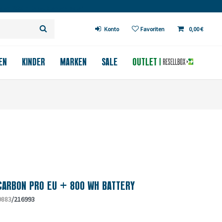
 ab 200€ in DE (außer Fahrräder)
Konto
Favoriten
0,00 €
EN
KINDER
MARKEN
SALE
OUTLET
ARBON PRO EU + 800 WH BATTERY
9883
/216993