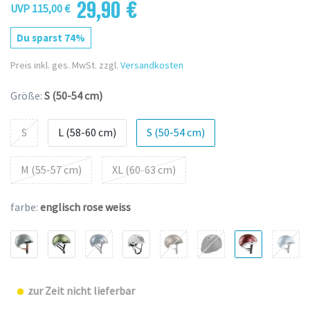
29,90 €
UVP 115,00 €
Du sparst 74%
Preis inkl. ges. MwSt. zzgl.
Versandkosten
Größe:
S (50-54 cm)
S
L (58-60 cm)
S (50-54 cm)
M (55-57 cm)
XL (60-63 cm)
farbe:
englisch rose weiss
zur Zeit nicht lieferbar