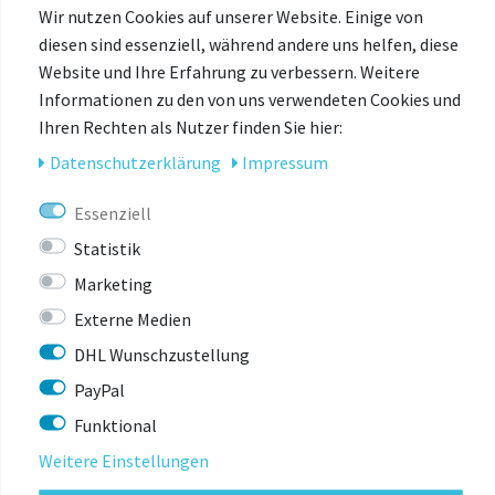
reflektierende Streifen
Wir nutzen Cookies auf unserer Website. Einige von
diesen sind essenziell, während andere uns helfen, diese
vier Farben
Website und Ihre Erfahrung zu verbessern. Weitere
Informationen zu den von uns verwendeten Cookies und
Insektenschutz
Ihren Rechten als Nutzer finden Sie hier:
Daten­schutz­erklärung
Impressum
Essenziell
Statistik
Marketing
ZULETZT
Externe Medien
ANGESEHEN
DHL Wunschzustellung
PayPal
Funktional
-74%
Weitere Einstellungen