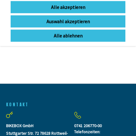
ENDURA
Alle akzeptieren
Endura Pro SL Kniewärmer II
Auswahl akzeptieren
Mehr Farben verfügbar
zur Zeit nicht lieferbar
Alle ablehnen
36,32 € *
UVP 49,99 €
KONTAKT
BIKEBOX GmbH
0741 206770-00
Telefonzeiten:
Stuttgarter Str. 72 78628 Rottweil-