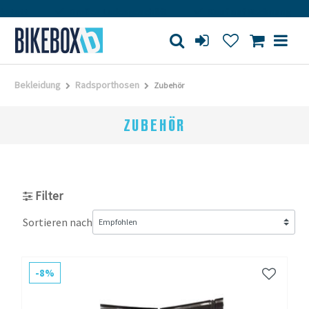
tatt
Großes Ladengeschäft
Kauf auf Rechnung
Bekleidung
Radsporthosen
Zubehör
ZUBEHÖR
Filter
Sortieren nach
-8%