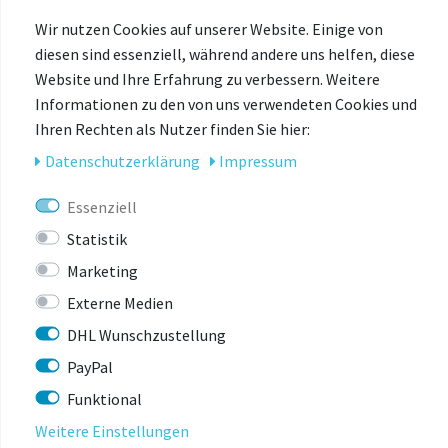
Wir nutzen Cookies auf unserer Website. Einige von
diesen sind essenziell, während andere uns helfen, diese
Website und Ihre Erfahrung zu verbessern. Weitere
Informationen zu den von uns verwendeten Cookies und
Ihren Rechten als Nutzer finden Sie hier:
Daten­schutz­erklärung
Impressum
95 % AUFPRALLABSORPTION
Essenziell
Absorbiert bis zu 95 % der Aufprallkraft und erfüllt mühelos
die Anforderungen von CE-Level 1.
Statistik
Marketing
Externe Medien
DHL Wunschzustellung
PayPal
Funktional
Weitere Einstellungen
ULTIMATIVE FLEXIBILITÄT