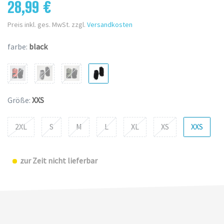
28,99 €
Preis inkl. ges. MwSt. zzgl.
Versandkosten
farbe:
black
Größe:
XXS
2XL
S
M
L
XL
XS
XXS
zur Zeit nicht lieferbar