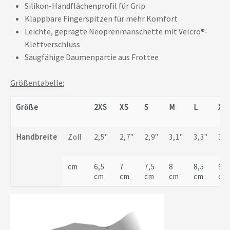
Silikon-Handflächenprofil für Grip
Klappbare Fingerspitzen für mehr Komfort
Leichte, geprägte Neoprenmanschette mit Velcro®-
Klettverschluss
Saugfähige Daumenpartie aus Frottee
Größentabelle:
Größe
2XS
XS
S
M
L
XL
Handbreite
Zoll
2,5"
2,7"
2,9"
3,1"
3,3"
3,5
cm
6,5
7
7,5
8
8,5
9
cm
cm
cm
cm
cm
cm